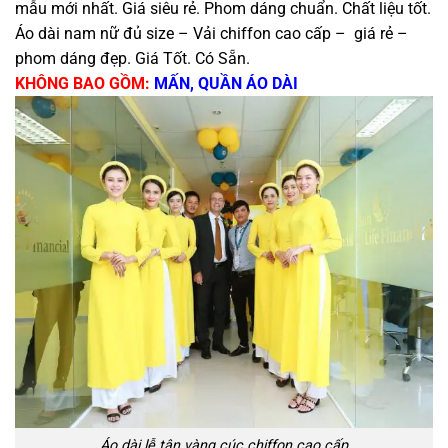
mẫu mới nhất. Giá siêu rẻ. Phom dáng chuẩn. Chất liệu tốt.
Áo dài nam nữ đủ size – Vải chiffon cao cấp – giá rẻ –
phom dáng đẹp. Giá Tốt. Có Sẵn.
KHÔNG BAO GỒM:
MẤN, QUẦN ÁO DÀI
Áo dài lễ tân vàng cúc chiffon cao cấp