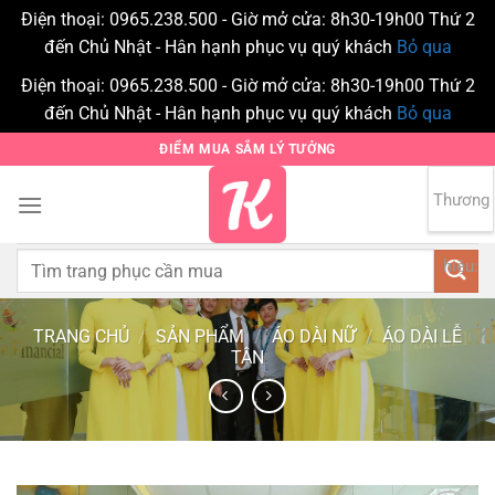
Điện thoại: 0965.238.500 - Giờ mở cửa: 8h30-19h00 Thứ 2
đến Chủ Nhật - Hân hạnh phục vụ quý khách
Bỏ qua
Điện thoại: 0965.238.500 - Giờ mở cửa: 8h30-19h00 Thứ 2
đến Chủ Nhật - Hân hạnh phục vụ quý khách
Bỏ qua
Bỏ
ĐIỂM MUA SẮM LÝ TƯỞNG
qua
nội
Thương
0
dung
Tìm
hiệu:
kiếm:
TRANG CHỦ
/
SẢN PHẨM
/
ÁO DÀI NỮ
/
ÁO DÀI LỄ
TÂN