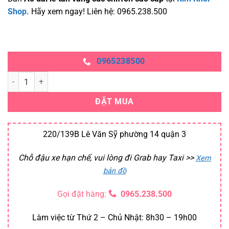
Shop.
Hãy xem ngay! Liên hệ: 0965.238.500
0965238500
Áo dài lễ tân vàng cúc chiffon cao cấp số lượng
ĐẶT MUA
220/139B Lê Văn Sỹ phường 14 quận 3
Chỗ đậu xe hạn chế, vui lòng đi Grab hay Taxi
>>
Xem
bản đồ
Gọi đặt hàng:
0965.238.500
Làm việc từ Thứ 2 – Chủ Nhật: 8h30 – 19h00