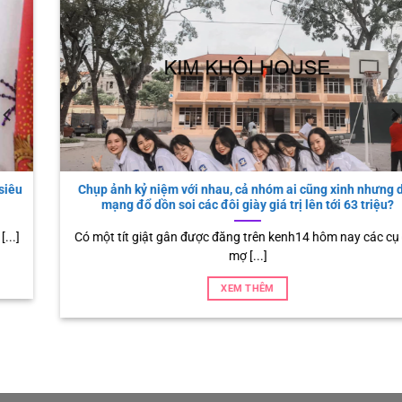
Chụp ảnh kỷ niệm với nhau, cả nhóm ai cũng xinh nhưng dân
mạng đổ dồn soi các đôi giày giá trị lên tới 63 triệu?
Có một tít giật gân được đăng trên kenh14 hôm nay các cụ các
mợ [...]
XEM THÊM