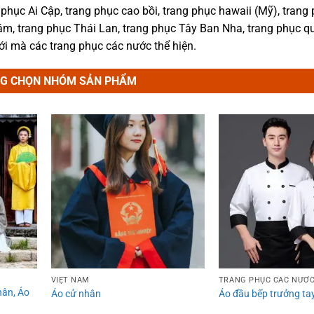
 phục Ai Cập, trang phục cao bồi, trang phục hawaii (Mỹ), trang
m, trang phục Thái Lan, trang phục Tây Ban Nha, trang phục q
iới mà các trang phục các nước thể hiện.
NG CHỌN NHÓM SẢN PHẨM
Add to
Add to
wishlist
wishlist
VIỆT NAM
TRANG PHỤC CÁC NƯỚ
hân, Áo
Áo cử nhân
Áo đầu bếp trưởng tay