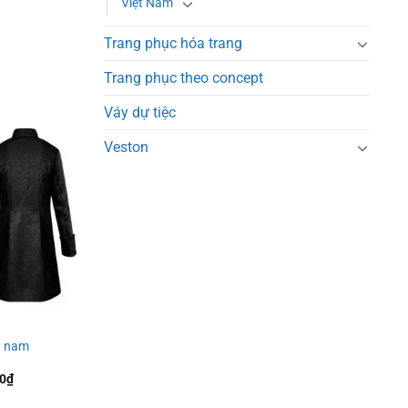
Việt Nam
Trang phục hóa trang
Trang phục theo concept
Váy dự tiệc
Veston
Add to
wishlist
a nam
Giá
00
₫
hiện
tại