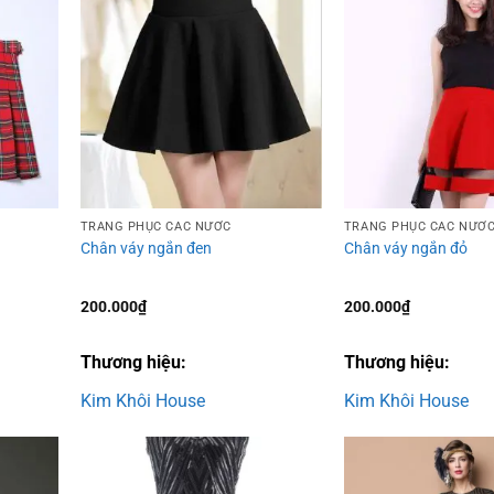
Add to
Add to
wishlist
wishlist
TRANG PHỤC CÁC NƯỚC
TRANG PHỤC CÁC NƯỚ
Chân váy ngắn đen
Chân váy ngắn đỏ
200.000
₫
200.000
₫
00₫.
Thương hiệu:
Thương hiệu:
Kim Khôi House
Kim Khôi House