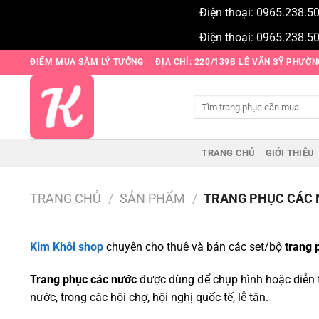
Điện thoại: 0965.238.5
Điện thoại: 0965.238.5
Bỏ
ĐIỂM MUA SẮM LÝ TƯỞNG
ĐỊA CHỈ: 220/139B LÊ VĂN SỸ PHƯỜ
qua
nội
Tìm
dung
kiếm:
TRANG CHỦ
GIỚI THIỆU
TRANG CHỦ
/
SẢN PHẨM
/
TRANG PHỤC CÁC
Kim Khôi shop
chuyên cho thuê và bán các set/bộ
trang 
Trang phục các nước
được dùng để chụp hình hoặc diễn tr
nước, trong các hội chợ, hội nghị quốc tế, lễ tân.