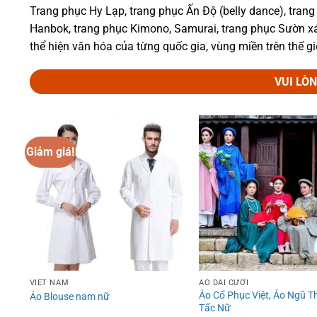
Trang phục Hy Lạp, trang phục Ấn Độ (belly dance), trang
Hanbok, trang phục Kimono, Samurai, trang phục Sườn xá
thể hiện văn hóa của từng quốc gia, vùng miền trên thế g
VUI LÒ
Giảm giá!
Add to
wishlist
VIỆT NAM
ÁO DÀI CƯỚI
Áo Cổ Phục Việt, Áo Ngũ T
Áo Blouse nam nữ
Tấc Nữ