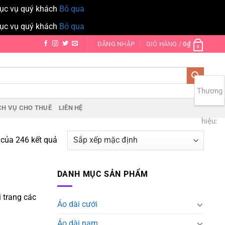
hục vụ quý khách
Bỏ qua
hục vụ quý khách
Bỏ qua
ĐĂNG NHẬP
GIỎ HÀNG /
0
₫
0
Thương
CH VỤ CHO THUÊ
LIÊN HỆ
hiệu:
 của 246 kết quả
DANH MỤC SẢN PHẨM
i trang các
Áo dài cưới
Áo dài nam