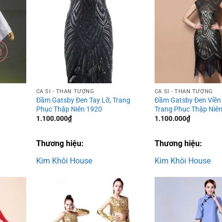
Add to
Add to
wishlist
wishlist
CA SĨ - THẦN TƯỢNG
CA SĨ - THẦN TƯỢNG
Đầm Gatsby Đen Tay Lỡ, Trang
Đầm Gatsby Đen Viền 
Phục Thập Niên 1920
Trang Phục Thập Niê
1.100.000
₫
1.100.000
₫
Thương hiệu:
Thương hiệu:
Kim Khôi House
Kim Khôi House
Add to
Add to
wishlist
wishlist