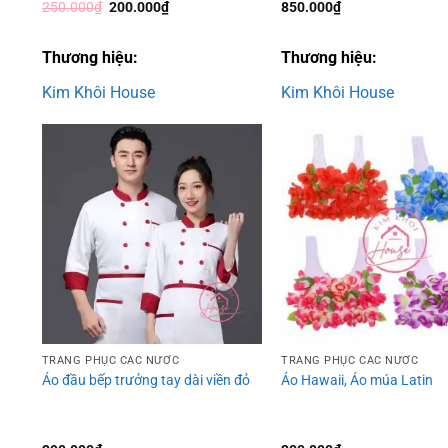
Giá
Giá
250.000
₫
200.000
₫
850.000
₫
gốc
hiện
là:
tại
250.000₫.
là:
Thương hiệu:
Thương hiệu:
200.000₫.
Kim Khôi House
Kim Khôi House
Add to
wishlist
TRANG PHỤC CÁC NƯỚC
TRANG PHỤC CÁC NƯỚC
Áo đầu bếp trưởng tay dài viền đỏ
Áo Hawaii, Áo múa Latin