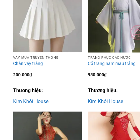
Add to
wishlist
VÁY MÚA TRUYỀN THỐNG
TRANG PHỤC CÁC NƯỚC
Chân váy trắng
Cổ trang nam màu trắng
200.000
₫
950.000
₫
Thương hiệu:
Thương hiệu:
Kim Khôi House
Kim Khôi House
Add to
wishlist