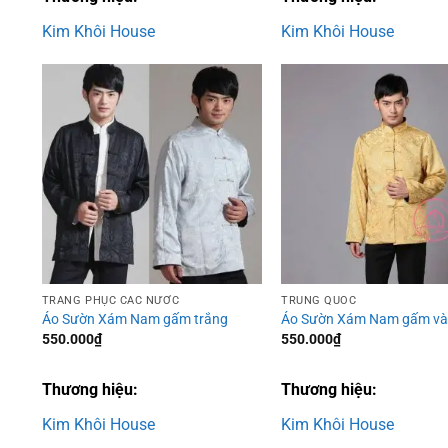
350.0
Kim Khôi House
Kim Khôi House
Add to
wishlist
TRANG PHỤC CÁC NƯỚC
TRUNG QUỐC
Áo Sườn Xám Nam gấm trắng
Áo Sườn Xám Nam gấm v
550.000
₫
550.000
₫
Thương hiệu:
Thương hiệu:
Kim Khôi House
Kim Khôi House