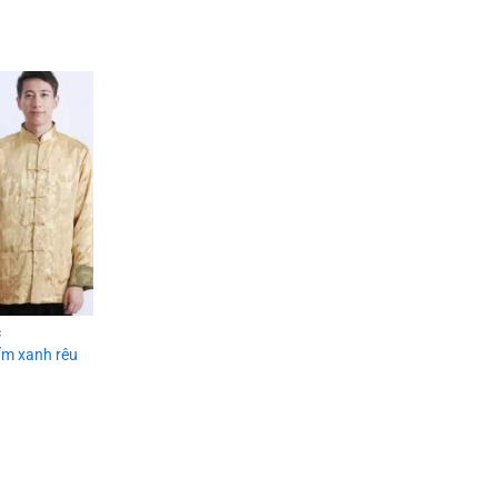
Add to
wishlist
C
m xanh rêu