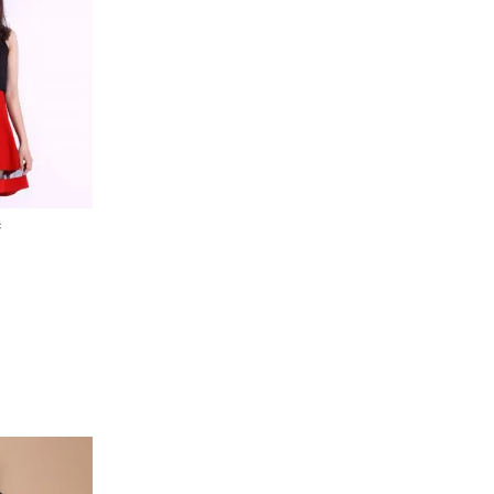
Add to
wishlist
C