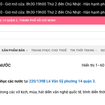
00 - Giờ mở cửa: 8h30-19h00 Thứ 2 đến Chủ Nhật - Hân hạnh p
00 - Giờ mở cửa: 8h30-19h00 Thứ 2 đến Chủ Nhật - Hân hạnh p
NG 14 QUẬN 3, THÀNH PHỐ HỒ CHÍ MINH
SẢN PHẨM BÁN
TRANG PHỤC CHO THUÊ
TIN THỜI TRANG
DỊ
 NƯỚC
Hiển thị 1–60
phục các nước
tại
220/139B Lê Văn Sỹ phường 14 quận 3.
ong các vở kịch, múa, hát diễn văn nghệ quốc tế, trình diễn thờ