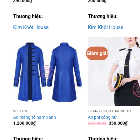
390.000
₫
200.000
₫
Thương hiệu:
Thương hiệu:
Kim Khôi House
Kim Khôi House
Giảm giá!
Add to
wishlist
VESTON
TRANG PHỤC CÁC NƯỚC
Áo măng tô nam xanh
Áo phi công nữ
Giá
Giá
1.200.000
₫
380.000
₫
350.000
₫
gốc
hiện
là:
tại
380.000₫.
là:
Thương hiệu:
Thương hiệu: