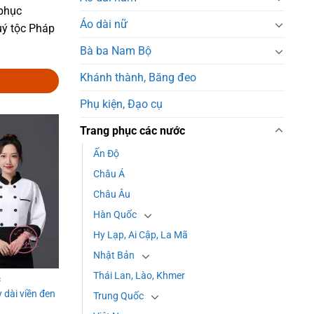
 phục
Áo dài nữ
uý tộc Pháp
Bà ba Nam Bộ
Khánh thành, Băng đeo
Phụ kiện, Đạo cụ
Trang phục các nước
Ấn Độ
Add to
wishlist
Châu Á
Châu Âu
Hàn Quốc
Hy Lạp, Ai Cập, La Mã
Nhật Bản
Thái Lan, Lào, Khmer
C
 dài viền đen
Trung Quốc