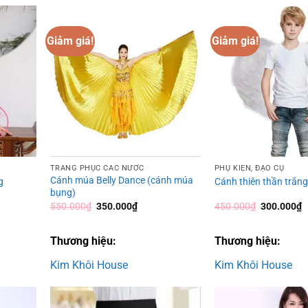
Giảm giá!
Giảm giá!
Add to
Add to
wishlist
wishlist
TRANG PHỤC CÁC NƯỚC
PHỤ KIỆN, ĐẠO CỤ
Cánh múa Belly Dance (cánh múa
g
Cánh thiên thần trắng
bụng)
Giá
Giá
Giá
G
550.000
₫
350.000
₫
450.000
₫
300.000
₫
gốc
hiện
gốc
h
là:
tại
là:
t
550.000₫.
là:
450.000₫.
là
Thương hiệu:
Thương hiệu:
350.000₫.
3
Kim Khôi House
Kim Khôi House