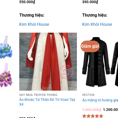
550.000
₫
390.000
₫
Thương hiệu:
Thương hiệu:
Kim Khôi House
Kim Khôi House
Giảm giá!
Add to
Add to
wishlist
wishlist
VÁY MÚA TRUYỀN THỐNG
VESTON
Áo khoác Tứ Thân Đỏ Tơ Voan Tay
Áo măng tô hoàng gi
Xẻ
Giá
1.800.000
₫
1.200.0
gốc
là: