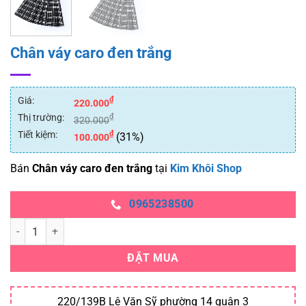
Chân váy caro đen trắng
Giá:
₫
220.000
Thị trường:
₫
320.000
Tiết kiệm:
₫
(31%)
100.000
Bán
Chân váy caro đen trắng
tại
Kim Khôi Shop
0965238500
Chân váy caro đen trắng số lượng
ĐẶT MUA
220/139B Lê Văn Sỹ phường 14 quận 3