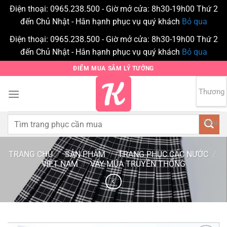
Điện thoại: 0965.238.500 - Giờ mở cửa: 8h30-19h00 Thứ 2
đến Chủ Nhật - Hân hạnh phục vụ quý khách
Bỏ qua
Điện thoại: 0965.238.500 - Giờ mở cửa: 8h30-19h00 Thứ 2
đến Chủ Nhật - Hân hạnh phục vụ quý khách
Bỏ qua
Bỏ
ĐIỂM MUA SẮM LÝ TƯỞNG
qua
nội
Thương
0
dung
Tìm
hiệu:
kiếm:
TRANG CHỦ
/
SẢN PHẨM
/
TRANG PHỤC CÁC NƯỚC
/
VIỆT NAM
/
VÁY MÚA TRUYỀN THỐNG