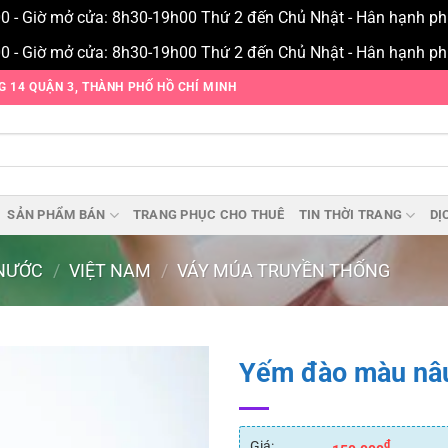
00 - Giờ mở cửa: 8h30-19h00 Thứ 2 đến Chủ Nhật - Hân hạnh p
00 - Giờ mở cửa: 8h30-19h00 Thứ 2 đến Chủ Nhật - Hân hạnh p
NG 14 QUẬN 3, THÀNH PHỐ HỒ CHÍ MINH
SẢN PHẨM BÁN
TRANG PHỤC CHO THUÊ
TIN THỜI TRANG
DỊ
NƯỚC
/
VIỆT NAM
/
VÁY MÚA TRUYỀN THỐNG
Yếm đào màu nâ
Add to
wishlist
Giá:
₫