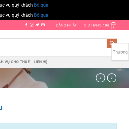
hục vụ quý khách
Bỏ qua
hục vụ quý khách
Bỏ qua
ĐĂNG NHẬP
GIỎ HÀNG /
0
₫
0
Thương
CH VỤ CHO THUÊ
LIÊN HỆ
hiệu:
u