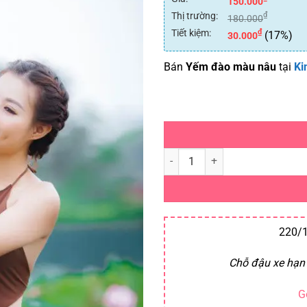
150.000
Thị trường:
₫
180.000
Tiết kiệm:
₫
(17%)
30.000
Bán
Yếm đào màu nâu
tại
Ki
Yếm đào màu nâu số lượng
220/1
Chỗ đậu xe hạn 
G