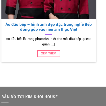
 Nên Thuê Trang Phục Biểu Diễn Thay Vì
Áo
Mua Mới
Bạn chọn áo
 chuẩn bị cho một chương trình biểu diễn sắp tới
nhưng băn khoăn [...]
XEM THÊM
BẢN ĐỒ TỚI KIM KHÔI HOUSE