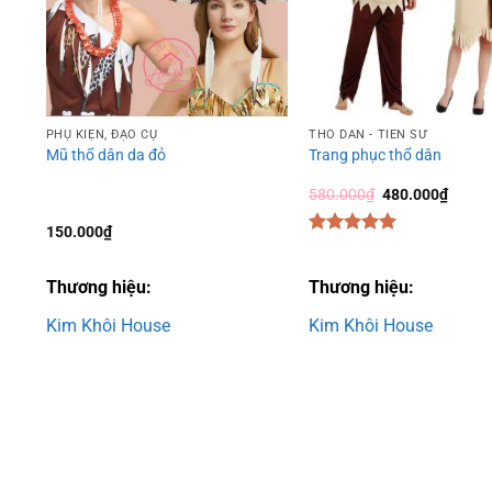
PHỤ KIỆN, ĐẠO CỤ
THỔ DÂN - TIỀN SỬ
Mũ thổ dân da đỏ
Trang phục thổ dân
Giá
Giá
580.000
₫
480.000
₫
gốc
hiện
là:
tại
150.000
₫
580.000₫.
là:
Được xếp
480.0
hạng
5.00
5 sao
Thương hiệu:
Thương hiệu:
Kim Khôi House
Kim Khôi House