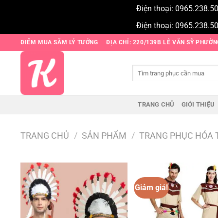
Điện thoại: 0965.238.5
Điện thoại: 0965.238.5
Bỏ
ĐIỂM MUA SẮM LÝ TƯỞNG
ĐỊA CHỈ: 220/139B LÊ VĂN SỸ PHƯỜ
qua
nội
Tìm
dung
kiếm:
TRANG CHỦ
GIỚI THIỆU
TRANG CHỦ
/
SẢN PHẨM
/
TRANG PHỤC HÓA 
Giảm giá!
Add to
wishlist