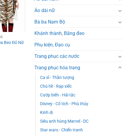
Áo dài nữ
Bà ba Nam Bộ
Khánh thành, Băng đeo
NG
Da Beo Đỏ Nữ
Phụ kiện, Đạo cụ
Trang phục các nước
Trang phục hóa trang
Ca sĩ - Thần tượng
Chú hề - Rạp xiếc
Cướp biển - Hải tặc
Disney - Cổ tích - Phù thủy
Kinh dị
Siêu anh hùng Marvel - DC
Star wars - Chiến tranh