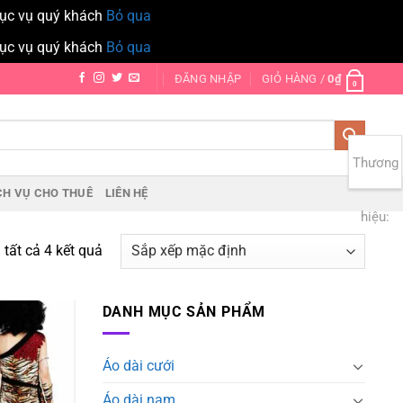
hục vụ quý khách
Bỏ qua
hục vụ quý khách
Bỏ qua
ĐĂNG NHẬP
GIỎ HÀNG /
0
₫
0
Thương
CH VỤ CHO THUÊ
LIÊN HỆ
hiệu:
ị tất cả 4 kết quả
DANH MỤC SẢN PHẨM
Add to
wishlist
Áo dài cưới
Áo dài nam