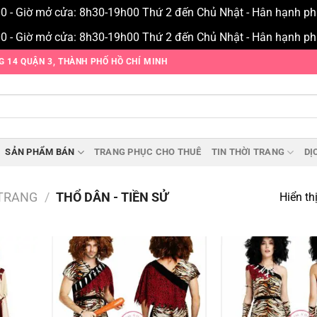
00 - Giờ mở cửa: 8h30-19h00 Thứ 2 đến Chủ Nhật - Hân hạnh p
00 - Giờ mở cửa: 8h30-19h00 Thứ 2 đến Chủ Nhật - Hân hạnh p
NG 14 QUẬN 3, THÀNH PHỐ HỒ CHÍ MINH
SẢN PHẨM BÁN
TRANG PHỤC CHO THUÊ
TIN THỜI TRANG
DỊ
TRANG
/
THỔ DÂN - TIỀN SỬ
Hiển th
Add to
Add to
wishlist
wishlist