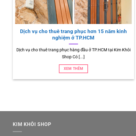
 đầu bếp – hình ảnh đẹp đặc trưng nghề Bếp
C
đóng góp vào nền ẩm thực Việt
Đặc 
 đầu bếp là trang phục cần thiết cho mỗi đầu bếp tại các
quán [...]
XEM THÊM
KIM KHÔI SHOP