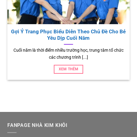
ùng tôi đi tìm nguồn gốc chiếc áo bà ba
5 Lý Do
điểm chiếc áo bà ba Chiếc áo bà ba là một loại trang
Bạn đang
phục [...]
XEM THÊM
FANPAGE NHÀ KIM KHÔI