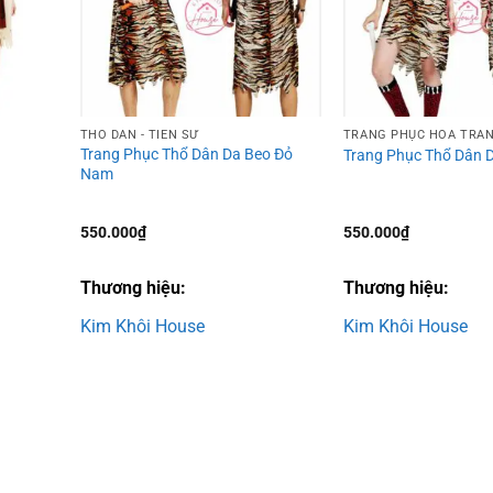
THỔ DÂN - TIỀN SỬ
TRANG PHỤC HÓA TRA
Trang Phục Thổ Dân Da Beo Đỏ
Trang Phục Thổ Dân 
Nam
550.000
₫
550.000
₫
00₫.
Thương hiệu:
Thương hiệu:
Kim Khôi House
Kim Khôi House