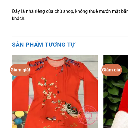
Đây là nhà riêng của chủ shop, không thuê mướn mặt bằng
khách.
SẢN PHẨM TƯƠNG TỰ
Giảm giá!
Giảm giá!
o
Add to
st
wishlist