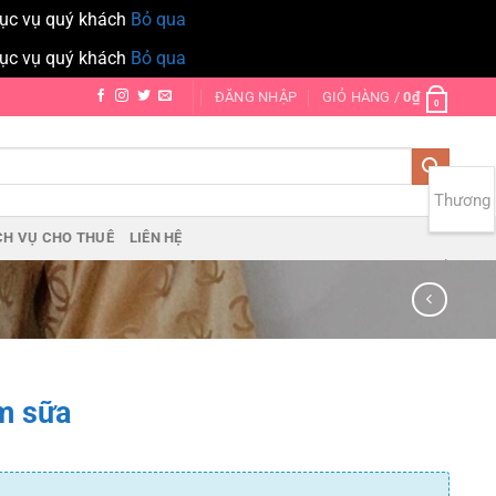
hục vụ quý khách
Bỏ qua
hục vụ quý khách
Bỏ qua
ĐĂNG NHẬP
GIỎ HÀNG /
0
₫
0
Thương
CH VỤ CHO THUÊ
LIÊN HỆ
hiệu:
m sữa