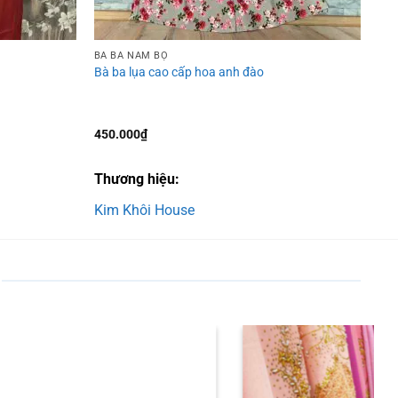
BÀ BA NAM BỘ
Bà ba lụa cao cấp hoa anh đào
450.000
₫
Thương hiệu:
Kim Khôi House