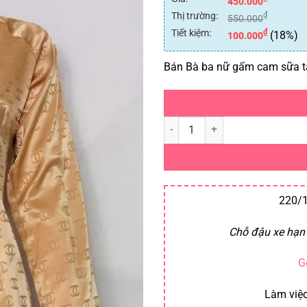
450.000
Thị trường:
₫
550.000
Tiết kiệm:
₫
(18%)
100.000
Bán Bà ba nữ gấm cam sữa t
Bà ba nữ gấm cam sữa số lượng
220/1
Chỗ đậu xe hạn 
G
Làm việc