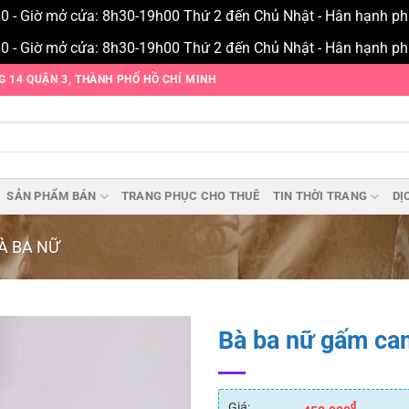
00 - Giờ mở cửa: 8h30-19h00 Thứ 2 đến Chủ Nhật - Hân hạnh p
00 - Giờ mở cửa: 8h30-19h00 Thứ 2 đến Chủ Nhật - Hân hạnh p
NG 14 QUẬN 3, THÀNH PHỐ HỒ CHÍ MINH
SẢN PHẨM BÁN
TRANG PHỤC CHO THUÊ
TIN THỜI TRANG
DỊ
À BA NỮ
Bà ba nữ gấm ca
Add to
wishlist
Giá:
₫