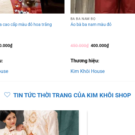
BÀ BA NAM BỘ
ụa cao cấp màu đỏ hoa trắng
Áo bà ba nam màu đỏ
á
Giá
Giá
Giá
0.000
₫
450.000
₫
400.000
₫
c
hiện
gốc
hiện
tại
là:
tại
0.000₫.
là:
450.000₫.
là:
u:
Thương hiệu:
450.000₫.
400.000₫.
ouse
Kim Khôi House
TIN TỨC THỜI TRANG CỦA KIM KHÔI SHOP