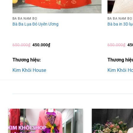
BÀ BA NAM BỘ
BÀ BA NAM BỘ
Bà Ba Lụa Đỏ Uyên Ương
Bà ba in 3D l
Giá
Giá
Gi
650.000
₫
450.000
₫
650.000
₫
45
gốc
hiện
gố
là:
tại
là:
650.000₫.
là:
65
Thương hiệu:
Thương hiệ
450.000₫.
Kim Khôi House
Kim Khôi H