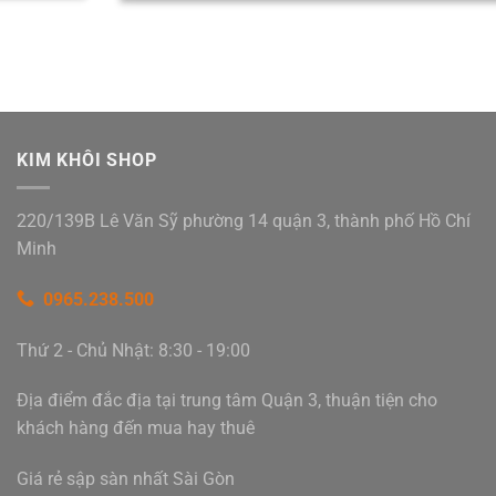
KIM KHÔI SHOP
220/139B Lê Văn Sỹ phường 14 quận 3, thành phố Hồ Chí
Minh
0965.238.500
Thứ 2 - Chủ Nhật: 8:30 - 19:00
Địa điểm đắc địa tại trung tâm Quận 3, thuận tiện cho
khách hàng đến mua hay thuê
Giá rẻ sập sàn nhất Sài Gòn