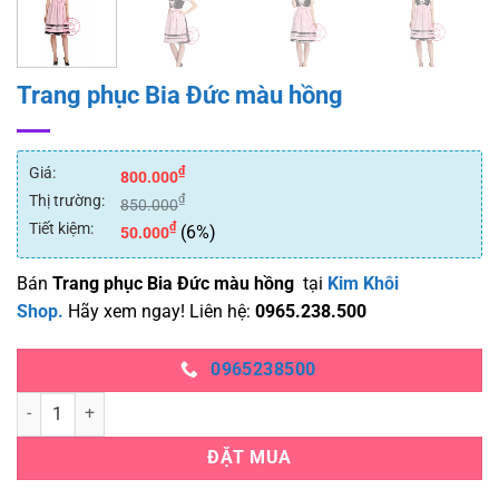
Trang phục Bia Đức màu hồng
Giá:
₫
800.000
Thị trường:
₫
850.000
Tiết kiệm:
₫
(6%)
50.000
Bán
Trang phục Bia Đức màu hồng
tại
Kim Khôi
Shop.
Hãy xem ngay! Liên hệ:
0965.238.500
0965238500
Trang phục Bia Đức màu hồng số lượng
ĐẶT MUA