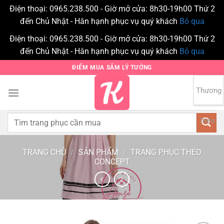
Điện thoại: 0965.238.500 - Giờ mở cửa: 8h30-19h00 Thứ 2
đến Chủ Nhật - Hân hạnh phục vụ quý khách
Bỏ qua
Điện thoại: 0965.238.500 - Giờ mở cửa: 8h30-19h00 Thứ 2
đến Chủ Nhật - Hân hạnh phục vụ quý khách
Bỏ qua
Bỏ
ĐIỂM MUA SẮM LÝ TƯỞNG
qua
nội
Thương
0
dung
Tìm
hiệu:
kiếm:
TRANG CHỦ
/
SẢN PHẨM
/
TRANG PHỤC THEO
CONCEPT