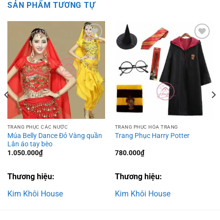
SẢN PHẨM TƯƠNG TỰ
Add to
Add to
wishlist
wishlist
TRANG PHỤC CÁC NƯỚC
TRANG PHỤC HÓA TRANG
Múa Belly Dance Đỏ Vàng quần
Trang Phục Harry Potter
Lân áo tay bèo
1.050.000
₫
780.000
₫
Thương hiệu:
Thương hiệu:
Kim Khôi House
Kim Khôi House