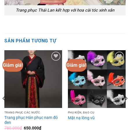
Trang phục Thái Lan kết hợp với hoa cài tóc xinh xắn
SẢN PHẨM TƯƠNG TỰ
Giảm giá!
Giảm giá!
Add to
Add to
wishlist
wishlist
TRANG PHỤC CÁC NƯỚC
PHỤ KIỆN, ĐẠO CỤ
Trang phục Hán phục nam đỏ
Mặt nạ lông vũ
đen
Giá
Giá
780.000
₫
650.000
₫