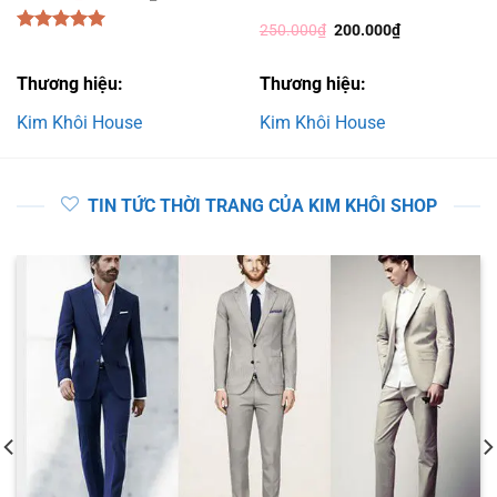
gốc
hiện
là:
tại
Giá
Giá
250.000
₫
200.000
₫
780.000₫.
là:
gốc
hiện
Được xếp
650.000₫.
là:
tại
hạng
5.00
250.000₫.
là:
5 sao
Thương hiệu:
Thương hiệu:
200.000₫.
Kim Khôi House
Kim Khôi House
TIN TỨC THỜI TRANG CỦA KIM KHÔI SHOP