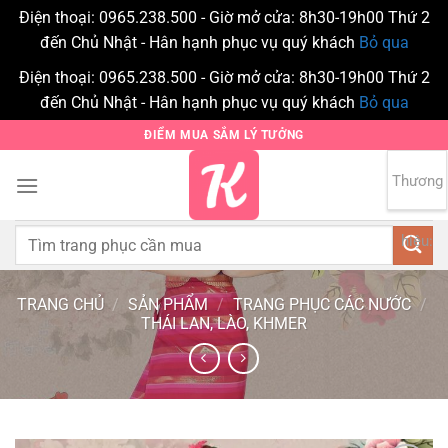
Điện thoại: 0965.238.500 - Giờ mở cửa: 8h30-19h00 Thứ 2
đến Chủ Nhật - Hân hạnh phục vụ quý khách
Bỏ qua
Điện thoại: 0965.238.500 - Giờ mở cửa: 8h30-19h00 Thứ 2
đến Chủ Nhật - Hân hạnh phục vụ quý khách
Bỏ qua
Bỏ
ĐIỂM MUA SẮM LÝ TƯỞNG
qua
nội
Thương
0
dung
Tìm
hiệu:
kiếm:
TRANG CHỦ
/
SẢN PHẨM
/
TRANG PHỤC CÁC NƯỚC
/
THÁI LAN, LÀO, KHMER