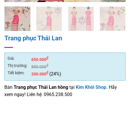
Trang phục Thái Lan
Giá:
₫
650.000
Thị trường:
₫
850.000
Tiết kiệm:
₫
(24%)
200.000
Bán
Trang phục Thái Lan hồng
tại
Kim Khôi Shop.
Hãy
xem ngay! Liên hệ: 0965.238.500