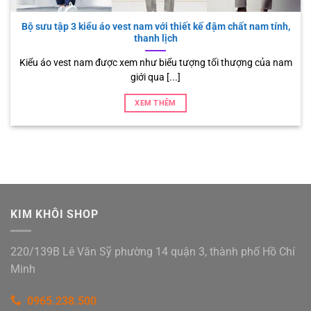
Bộ sưu tập 3 kiểu áo vest nam với thiết kế đậm chất nam tính,
thanh lịch
Kiểu áo vest nam được xem như biểu tượng tối thượng của nam
giới qua [...]
XEM THÊM
KIM KHÔI SHOP
220/139B Lê Văn Sỹ phường 14 quận 3, thành phố Hồ Chí
Minh
0965.238.500