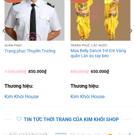
QUÂN PHỤC
TRANG PHỤC CÁC NƯỚC
Múa Belly Dance Trẻ Em Vàng
Trang phục Thuyền Trưởng
quần Lân áo tay bèo
Giá
Giá
Giá
Giá
1.000.000
₫
850.000
₫
850.000
₫
650.000
₫
gốc
hiện
gốc
hiện
là:
tại
là:
tại
1.000.000₫.
là:
850.000₫.
là:
Thương hiệu:
Thương hiệu:
850.000₫.
650.000₫.
Kim Khôi House
Kim Khôi House
TIN TỨC THỜI TRANG CỦA KIM KHÔI SHOP