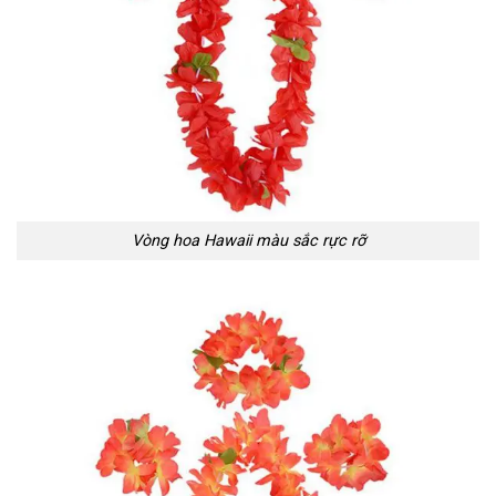
Vòng hoa Hawaii màu sắc rực rỡ