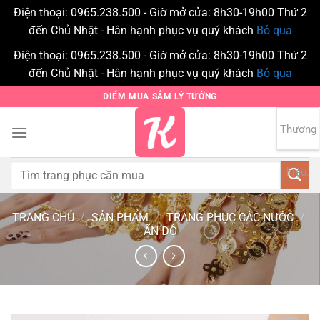
Điện thoại: 0965.238.500 - Giờ mở cửa: 8h30-19h00 Thứ 2
đến Chủ Nhật - Hân hạnh phục vụ quý khách
Bỏ qua
Điện thoại: 0965.238.500 - Giờ mở cửa: 8h30-19h00 Thứ 2
đến Chủ Nhật - Hân hạnh phục vụ quý khách
Bỏ qua
Bỏ
ĐIỂM MUA SẮM LÝ TƯỞNG
qua
nội
Thương
0
dung
Tìm
hiệu:
kiếm:
TRANG CHỦ
/
SẢN PHẨM
/
TRANG PHỤC CÁC NƯỚC
/
ẤN ĐỘ