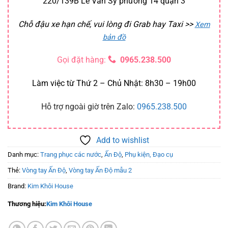
220/139B Lê Văn Sỹ phường 14 quận 3
Chỗ đậu xe hạn chế, vui lòng đi Grab hay Taxi
>>
Xem
bản đồ
Gọi đặt hàng:
0965.238.500
Làm việc từ Thứ 2 – Chủ Nhật: 8h30 – 19h00
Hỗ trợ ngoài giờ trên Zalo:
0965.238.500
Add to wishlist
Danh mục:
Trang phục các nước
,
Ấn Độ
,
Phụ kiện, Đạo cụ
Thẻ:
Vòng tay Ấn Độ
,
Vòng tay Ấn Độ mẫu 2
Brand:
Kim Khôi House
Thương hiệu:
Kim Khôi House