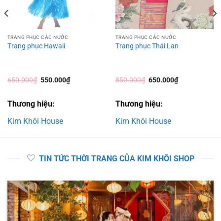
TRANG PHỤC CÁC NƯỚC
TRANG PHỤC CÁC NƯỚC
Trang phục Hawaii
Trang phục Thái Lan
Giá
Giá
Giá
Giá
650.000
₫
550.000
₫
850.000
₫
650.000
₫
gốc
hiện
gốc
hiện
là:
tại
là:
tại
650.000₫.
là:
850.000₫.
là:
Thương hiệu:
Thương hiệu:
550.000₫.
650.000₫.
Kim Khôi House
Kim Khôi House
TIN TỨC THỜI TRANG CỦA KIM KHÔI SHOP