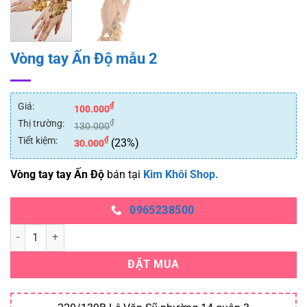
Vòng tay Ấn Độ mẫu 2
Giá:
₫
100.000
Thị trường:
₫
130.000
Tiết kiệm:
₫
(23%)
30.000
Vòng tay tay Ấn Độ
bán tại
Kim Khôi Shop.
0965238500
Vòng tay Ấn Độ mẫu 2 số lượng
ĐẶT MUA