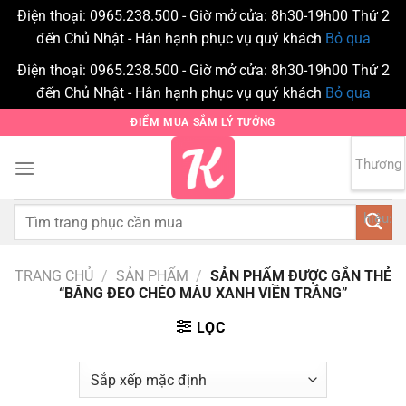
Điện thoại: 0965.238.500 - Giờ mở cửa: 8h30-19h00 Thứ 2
đến Chủ Nhật - Hân hạnh phục vụ quý khách
Bỏ qua
Điện thoại: 0965.238.500 - Giờ mở cửa: 8h30-19h00 Thứ 2
đến Chủ Nhật - Hân hạnh phục vụ quý khách
Bỏ qua
Bỏ
ĐIỂM MUA SẮM LÝ TƯỞNG
qua
nội
Thương
0
dung
Tìm
hiệu:
kiếm:
TRANG CHỦ
/
SẢN PHẨM
/
SẢN PHẨM ĐƯỢC GẮN THẺ
“BĂNG ĐEO CHÉO MÀU XANH VIỀN TRẮNG”
LỌC