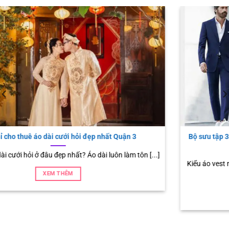
Bộ sưu tập 3 kiểu áo vest nam với thiết kế đậm chất nam t
thanh lịch
[...]
Kiểu áo vest nam được xem như biểu tượng tối thượng của
giới qua [...]
XEM THÊM