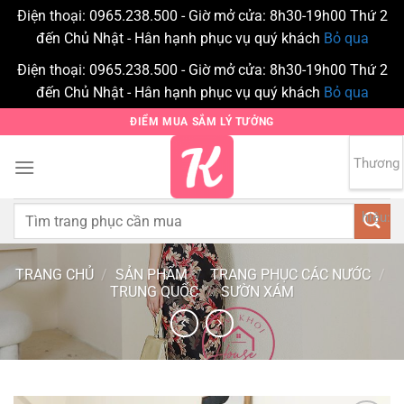
Điện thoại: 0965.238.500 - Giờ mở cửa: 8h30-19h00 Thứ 2
đến Chủ Nhật - Hân hạnh phục vụ quý khách
Bỏ qua
Điện thoại: 0965.238.500 - Giờ mở cửa: 8h30-19h00 Thứ 2
đến Chủ Nhật - Hân hạnh phục vụ quý khách
Bỏ qua
Bỏ
ĐIỂM MUA SẮM LÝ TƯỞNG
qua
nội
Thương
0
dung
Tìm
hiệu:
kiếm:
TRANG CHỦ
/
SẢN PHẨM
/
TRANG PHỤC CÁC NƯỚC
/
TRUNG QUỐC
/
SƯỜN XÁM