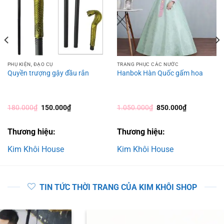
PHỤ KIỆN, ĐẠO CỤ
TRANG PHỤC CÁC NƯỚC
Quyền trượng gậy đầu rắn
Hanbok Hàn Quốc gấm hoa
Giá
Giá
Giá
Giá
180.000
₫
150.000
₫
1.050.000
₫
850.000
₫
gốc
hiện
gốc
hiện
là:
tại
là:
tại
180.000₫.
là:
1.050.000₫.
là:
Thương hiệu:
Thương hiệu:
150.000₫.
850.000₫.
Kim Khôi House
Kim Khôi House
TIN TỨC THỜI TRANG CỦA KIM KHÔI SHOP