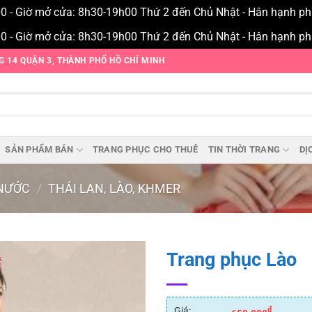
00 - Giờ mở cửa: 8h30-19h00 Thứ 2 đến Chủ Nhật - Hân hạnh p
00 - Giờ mở cửa: 8h30-19h00 Thứ 2 đến Chủ Nhật - Hân hạnh p
NG 14 QUẬN 3, THÀNH PHỐ HỒ CHÍ MINH
SẢN PHẨM BÁN
TRANG PHỤC CHO THUÊ
TIN THỜI TRANG
DỊ
NƯỚC
/
THÁI LAN, LÀO, KHMER
Trang phục Lào
Add to
wishlist
Giá:
₫