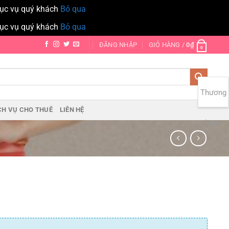
hục vụ quý khách
Bỏ qua
hục vụ quý khách
Bỏ qua
ĐĂNG NHẬP
GIỎ HÀNG /
0
₫
0
Thương
CH VỤ CHO THUÊ
LIÊN HỆ
hiệu: