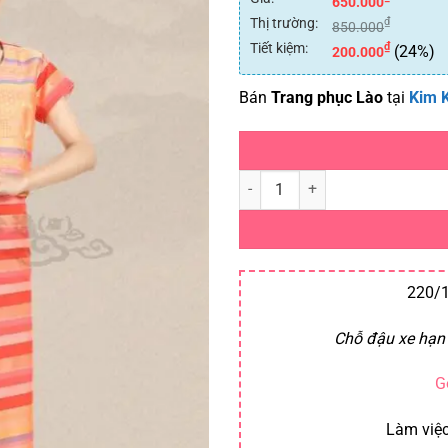
650.000
Thị trường:
₫
850.000
Tiết kiệm:
₫
(24%)
200.000
Bán
Trang phục Lào
tại
Kim 
Trang phục Lào số lượng
220/1
Chỗ đậu xe hạn 
G
Làm việc