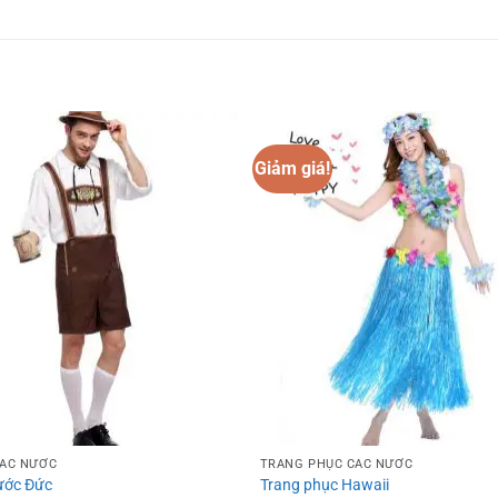
Giảm giá!
Add to
wishlist
CÁC NƯỚC
TRANG PHỤC CÁC NƯỚC
ước Đức
Trang phục Hawaii