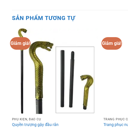
SẢN PHẨM TƯƠNG TỰ
Giảm giá!
Giảm giá!
o
Add to
st
wishlist
PHỤ KIỆN, ĐẠO CỤ
TRANG PHỤC 
Quyền trượng gậy đầu rắn
Trang phục n