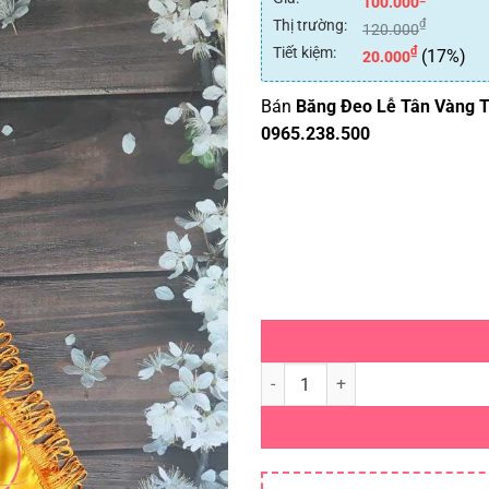
100.000
Thị trường:
₫
120.000
Tiết kiệm:
₫
(17%)
20.000
Bán
Băng Đeo Lễ Tân Vàng 
0965.238.500
Băng Đeo Lễ Tân Vàng Tua Rua s