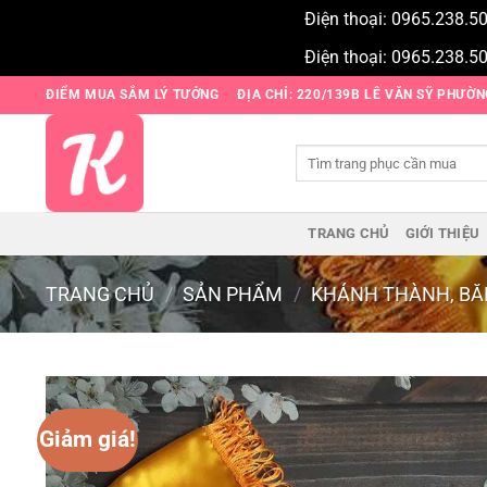
Điện thoại: 0965.238.5
Điện thoại: 0965.238.5
Bỏ
ĐIỂM MUA SẮM LÝ TƯỞNG
ĐỊA CHỈ: 220/139B LÊ VĂN SỸ PHƯỜ
qua
nội
Tìm
dung
kiếm:
TRANG CHỦ
GIỚI THIỆU
TRANG CHỦ
/
SẢN PHẨM
/
KHÁNH THÀNH, BĂ
Giảm giá!