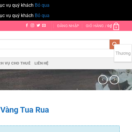
hục vụ quý khách
Bỏ qua
hục vụ quý khách
Bỏ qua
ĐĂNG NHẬP
GIỎ HÀNG /
0
₫
0
Thương
CH VỤ CHO THUÊ
LIÊN HỆ
hiệu:
 Vàng Tua Rua