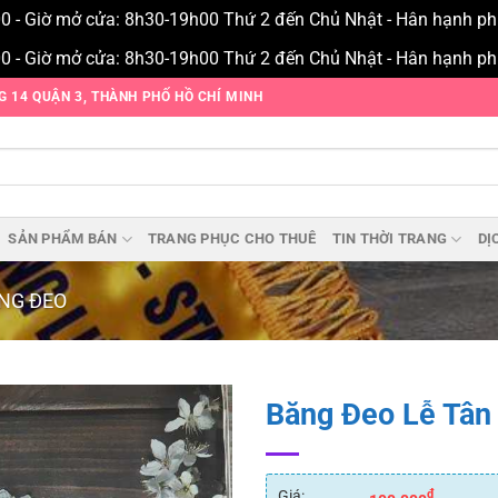
00 - Giờ mở cửa: 8h30-19h00 Thứ 2 đến Chủ Nhật - Hân hạnh p
00 - Giờ mở cửa: 8h30-19h00 Thứ 2 đến Chủ Nhật - Hân hạnh p
NG 14 QUẬN 3, THÀNH PHỐ HỒ CHÍ MINH
SẢN PHẨM BÁN
TRANG PHỤC CHO THUÊ
TIN THỜI TRANG
DỊ
NG ĐEO
Băng Đeo Lễ Tân
Add to
wishlist
Giá:
₫