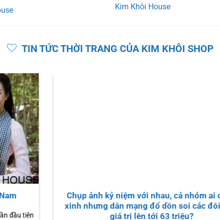
100.000₫.
Kim Khôi House
ouse
TIN TỨC THỜI TRANG CỦA KIM KHÔI SHOP
100 bộ áo bà ba đẹp được nữ diễn viên mua cho
phim mới