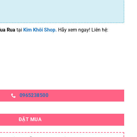
Tua Rua
tại
Kim Khôi Shop.
Hãy xem ngay! Liên hệ:
0965238500
ố lượng
ĐẶT MUA