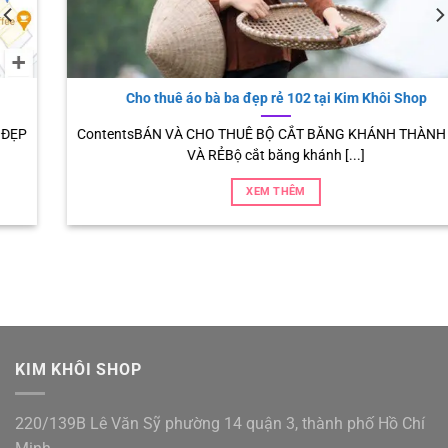
Cho thuê áo bà ba đẹp rẻ 102 tại Kim Khôi Shop
ContentsBÁN VÀ CHO THUÊ BỘ CẮT BĂNG KHÁNH THÀNH ĐẸP
VÀ RẺBộ cắt băng khánh [...]
XEM THÊM
KIM KHÔI SHOP
220/139B Lê Văn Sỹ phường 14 quận 3, thành phố Hồ Chí