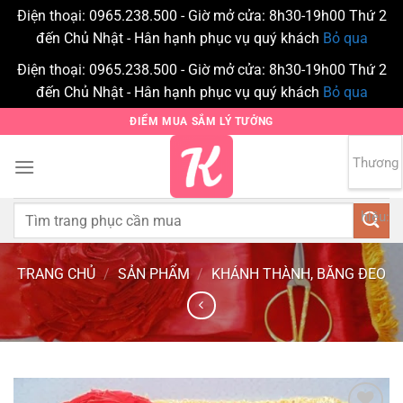
Điện thoại: 0965.238.500 - Giờ mở cửa: 8h30-19h00 Thứ 2
đến Chủ Nhật - Hân hạnh phục vụ quý khách
Bỏ qua
Điện thoại: 0965.238.500 - Giờ mở cửa: 8h30-19h00 Thứ 2
đến Chủ Nhật - Hân hạnh phục vụ quý khách
Bỏ qua
Bỏ
ĐIỂM MUA SẮM LÝ TƯỞNG
qua
nội
Thương
0
dung
Tìm
hiệu:
kiếm:
TRANG CHỦ
/
SẢN PHẨM
/
KHÁNH THÀNH, BĂNG ĐEO