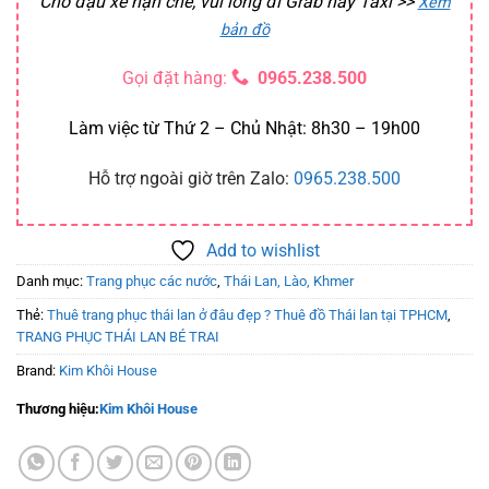
Chỗ đậu xe hạn chế, vui lòng đi Grab hay Taxi
>>
Xem
bản đồ
Gọi đặt hàng:
0965.238.500
Làm việc từ Thứ 2 – Chủ Nhật: 8h30 – 19h00
Hỗ trợ ngoài giờ trên Zalo:
0965.238.500
Add to wishlist
Danh mục:
Trang phục các nước
,
Thái Lan, Lào, Khmer
Thẻ:
Thuê trang phục thái lan ở đâu đẹp ? Thuê đồ Thái lan tại TPHCM
,
TRANG PHỤC THÁI LAN BÉ TRAI
Brand:
Kim Khôi House
Thương hiệu:
Kim Khôi House