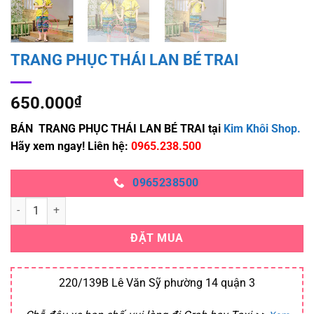
TRANG PHỤC THÁI LAN BÉ TRAI
650.000
₫
BÁN TRANG PHỤC THÁI LAN BÉ TRAI tại
Kim Khôi Shop.
Hãy xem ngay! Liên hệ:
0965.238.500
0965238500
TRANG PHỤC THÁI LAN BÉ TRAI số lượng
ĐẶT MUA
220/139B Lê Văn Sỹ phường 14 quận 3