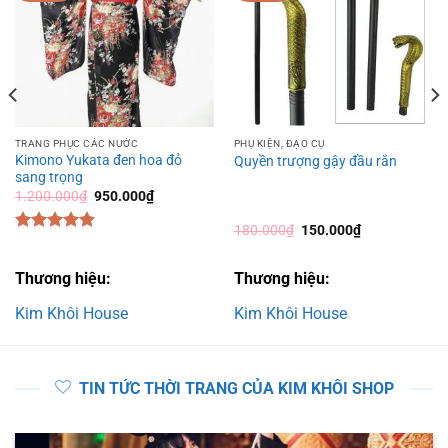
TRANG PHỤC CÁC NƯỚC
PHỤ KIỆN, ĐẠO CỤ
Kimono Yukata đen hoa đỏ
Quyền trượng gậy đầu rắn
sang trọng
Giá
Giá
1.200.000
₫
950.000
₫
gốc
hiện
là:
tại
Giá
Giá
180.000
₫
150.000
₫
1.200.000₫.
là:
gốc
hiện
Được xếp
950.000₫.
là:
tại
hạng
5.00
180.000₫.
là:
5 sao
Thương hiệu:
Thương hiệu:
150.000₫.
Kim Khôi House
Kim Khôi House
TIN TỨC THỜI TRANG CỦA KIM KHÔI SHOP