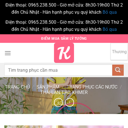
Điện thoại: 0965.238.500 - Giờ mở cửa: 8h30-19h00 Thứ 2
đến Chủ Nhật - Hân hạnh phục vụ quý khách
Bỏ qua
Điện thoại: 0965.238.500 - Giờ mở cửa: 8h30-19h00 Thứ 2
đến Chủ Nhật - Hân hạnh phục vụ quý khách
Bỏ qua
Bỏ
ĐIỂM MUA SẮM LÝ TƯỞNG
qua
nội
Thương
0
dung
Tìm
hiệu:
kiếm:
TRANG CHỦ
/
SẢN PHẨM
/
TRANG PHỤC CÁC NƯỚC
/
THÁI LAN, LÀO, KHMER