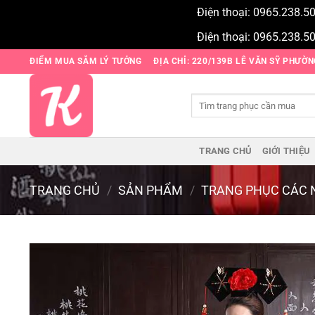
Điện thoại: 0965.238.5
Điện thoại: 0965.238.5
Bỏ
ĐIỂM MUA SẮM LÝ TƯỞNG
ĐỊA CHỈ: 220/139B LÊ VĂN SỸ PHƯỜ
qua
nội
Tìm
dung
kiếm:
TRANG CHỦ
GIỚI THIỆU
TRANG CHỦ
/
SẢN PHẨM
/
TRANG PHỤC CÁC 