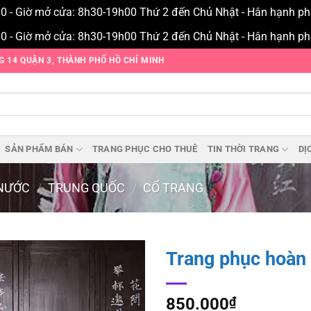
00 - Giờ mở cửa: 8h30-19h00 Thứ 2 đến Chủ Nhật - Hân hạnh p
00 - Giờ mở cửa: 8h30-19h00 Thứ 2 đến Chủ Nhật - Hân hạnh p
NG 14 QUẬN 3, THÀNH PHỐ HỒ CHÍ MINH
SẢN PHẨM BÁN
TRANG PHỤC CHO THUÊ
TIN THỜI TRANG
DỊ
NƯỚC
/
TRUNG QUỐC
/
CỔ TRANG
Trang phục hoàn
Add to
wishlist
850.000
₫