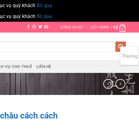
hục vụ quý khách
Bỏ qua
hục vụ quý khách
Bỏ qua
ĐĂNG NHẬP
GIỎ HÀNG /
0
₫
0
Thương
CH VỤ CHO THUÊ
LIÊN HỆ
hiệu:
 châu cách cách