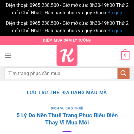
Điện thoại: 0965.238.500 - Giờ mở cửa: 8h30-19h00 Thứ 2
đến Chủ Nhật - Hân hạnh phục vụ quý khách
Bỏ qua
Điện thoại: 0965.238.500 - Giờ mở cửa: 8h30-19h00 Thứ 2
đến Chủ Nhật - Hân hạnh phục vụ quý khách
Bỏ qua
Bỏ
ĐIỂM MUA SẮM LÝ TƯỞNG
qua
nội
0
dung
Tìm
kiếm:
LƯU TRỮ THẺ:
ĐA DẠNG MẪU MÃ
DỊCH VỤ CHO THUÊ
5 Lý Do Nên Thuê Trang Phục Biểu Diễn
Thay Vì Mua Mới