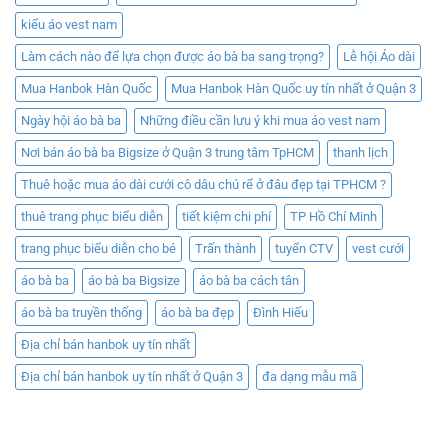
kiểu áo vest nam
Làm cách nào để lựa chọn được áo bà ba sang trọng?
Lễ hội Áo dài
Mua Hanbok Hàn Quốc
Mua Hanbok Hàn Quốc uy tín nhất ở Quận 3
Ngày hội áo bà ba
Những điều cần lưu ý khi mua áo vest nam
Nơi bán áo bà ba Bigsize ở Quận 3 trung tâm TpHCM
thanh lịch
Thuê hoặc mua áo dài cưới cô dâu chú rể ở đâu đẹp tại TPHCM ?
thuê trang phục biểu diễn
tiết kiệm chi phí
TP Hồ Chí Minh
trang phục biểu diễn cho bé
Trấn thành
tuyển CTV
vest cưới
áo bà ba
áo bà ba Bigsize
áo bà ba cách tân
áo bà ba truyền thống
áo bà ba đẹp
Đình Hiếu
Địa chỉ bán hanbok uy tín nhất
Địa chỉ bán hanbok uy tín nhất ở Quận 3
đa dạng mẫu mã