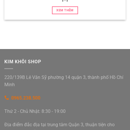
XEM THÊM
KIM KHÔI SHOP
220/139B Lê Văn Sỹ phường 14 quận 3, thành phố Hồ Chí
Minh
0965.238.500
Thứ 2 - Chủ Nhật: 8:30 - 19:00
Địa điểm đắc địa tại trung tâm Quận 3, thuận tiện cho