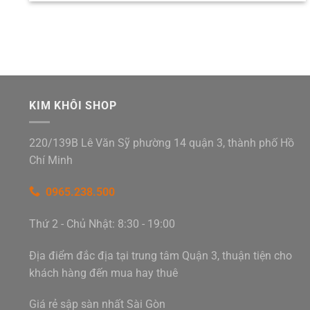
KIM KHÔI SHOP
220/139B Lê Văn Sỹ phường 14 quận 3, thành phố Hồ
Chí Minh
0965.238.500
Thứ 2 - Chủ Nhật: 8:30 - 19:00
Địa điểm đắc địa tại trung tâm Quận 3, thuận tiện cho
khách hàng đến mua hay thuê
Giá rẻ sập sàn nhất Sài Gòn