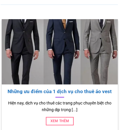
Shop bán cho thuê đồ cổ trang – Cosplay Độc –
Lạ – Đẹp số 1 ở TPHCM
Cosplay là văn hóa người Nhật được du nhập vào Việt Nam
và cũng được [...]
XEM THÊM