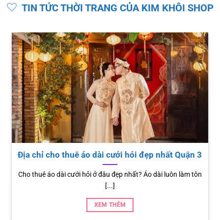
TIN TỨC THỜI TRANG CỦA KIM KHÔI SHOP
Vợ chồng anh Bo kỷ niệm 8 năm cưới
Nam ca sĩ Đan Trường (còn gọi là anh Bo) và vợ vừa kỷ niệm
[...]
XEM THÊM