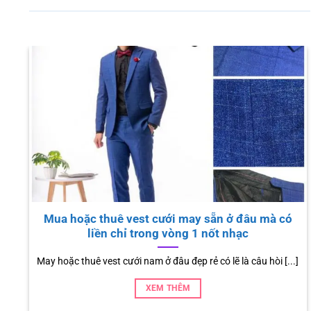
Kinh nghiệm mua hoặc thuê áo vest nam
Vest nam là trang phục khó có thể thiếu cho mỗi anh chàng/
quý ông, [...]
XEM THÊM