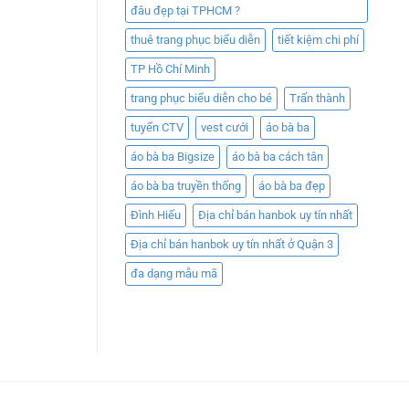
đâu đẹp tại TPHCM ?
thuê trang phục biểu diễn
tiết kiệm chi phí
TP Hồ Chí Minh
trang phục biểu diễn cho bé
Trấn thành
tuyển CTV
vest cưới
áo bà ba
áo bà ba Bigsize
áo bà ba cách tân
áo bà ba truyền thống
áo bà ba đẹp
Đình Hiếu
Địa chỉ bán hanbok uy tín nhất
Địa chỉ bán hanbok uy tín nhất ở Quận 3
đa dạng mẫu mã