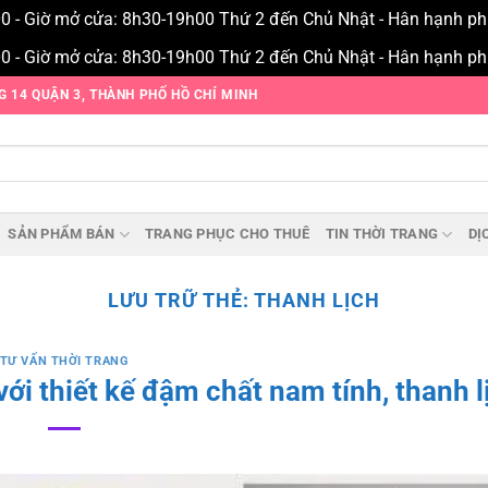
00 - Giờ mở cửa: 8h30-19h00 Thứ 2 đến Chủ Nhật - Hân hạnh p
00 - Giờ mở cửa: 8h30-19h00 Thứ 2 đến Chủ Nhật - Hân hạnh p
NG 14 QUẬN 3, THÀNH PHỐ HỒ CHÍ MINH
SẢN PHẨM BÁN
TRANG PHỤC CHO THUÊ
TIN THỜI TRANG
DỊ
LƯU TRỮ THẺ:
THANH LỊCH
TƯ VẤN THỜI TRANG
với thiết kế đậm chất nam tính, thanh l