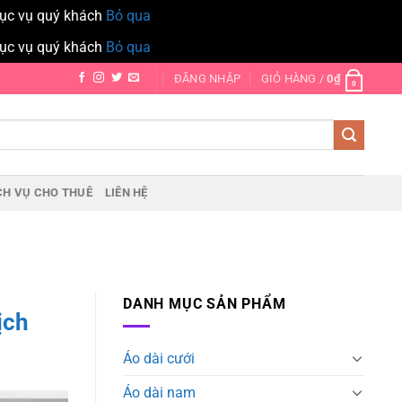
hục vụ quý khách
Bỏ qua
hục vụ quý khách
Bỏ qua
ĐĂNG NHẬP
GIỎ HÀNG /
0
₫
0
CH VỤ CHO THUÊ
LIÊN HỆ
DANH MỤC SẢN PHẨM
ịch
Áo dài cưới
Áo dài nam