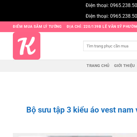
Điện thoại: 0965.238.5
Điện thoại: 0965.238.5
Bỏ
ĐIỂM MUA SẮM LÝ TƯỞNG
ĐỊA CHỈ: 220/139B LÊ VĂN SỸ PHƯỜ
qua
nội
Tìm
dung
kiếm:
TRANG CHỦ
GIỚI THIỆU
Bộ sưu tập 3 kiểu áo vest nam 